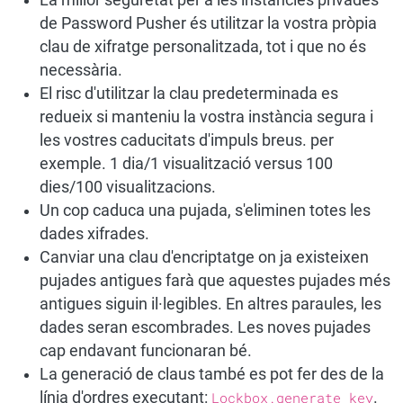
La millor seguretat per a les instàncies privades
de Password Pusher és utilitzar la vostra pròpia
clau de xifratge personalitzada, tot i que no és
necessària.
El risc d'utilitzar la clau predeterminada es
redueix si manteniu la vostra instància segura i
les vostres caducitats d'impuls breus. per
exemple. 1 dia/1 visualització versus 100
dies/100 visualitzacions.
Un cop caduca una pujada, s'eliminen totes les
dades xifrades.
Canviar una clau d'encriptatge on ja existeixen
pujades antigues farà que aquestes pujades més
antigues siguin il·legibles. En altres paraules, les
dades seran escombrades. Les noves pujades
cap endavant funcionaran bé.
La generació de claus també es pot fer des de la
línia d'ordres executant:
Lockbox.generate_key
.